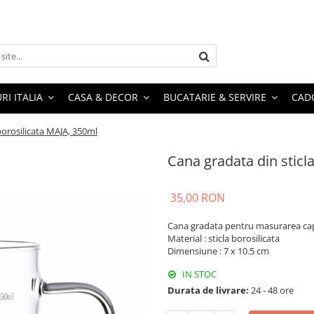
RI ITALIA
CASA & DECOR
BUCATARIE & SERVIRE
CADO
borosilicata MAJA, 350ml
Cana gradata din sticl
35,00 RON
Cana gradata pentru masurarea cap
Material : sticla borosilicata
Dimensiune : 7 x 10.5 cm
IN STOC
Durata de livrare:
24 - 48 ore