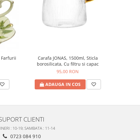
 Farfurii
Carafa JONAS, 1500ml, Sticla
Set 6 Pah
borosilicata, Cu filtru si capac
95,00 RON
ADAUGA IN COS
A
SUPORT CLIENTI
INERI : 10-19; SAMBATA : 11-14
0723 084 910