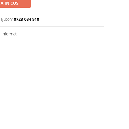
A IN COS
 ajutor?
0723 084 910
informatii