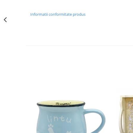
Decoratiuni Craciun
Sweet Wonderland
Informatii conformitate produs
Crengute Decorative
Decoratiuni Muzicale
Decoratiuni Luminoase
Coronite & Ghirlande
Aromaterapie Craciun
Felicitari, Cutii si Pungi de Cadou