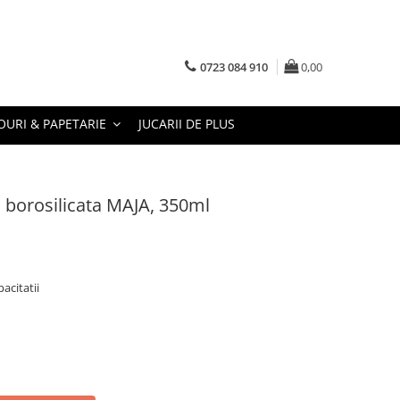
0723 084 910
0,00
URI & PAPETARIE
JUCARII DE PLUS
a borosilicata MAJA, 350ml
acitatii