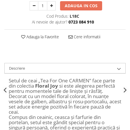
Decoratiuni Craciun
ADAUGA IN COS
Sweet Wonderland
Cod Produs:
L18C
Crengute Decorative
Ai nevoie de ajutor?
0723 084 910
Decoratiuni Muzicale
Decoratiuni Luminoase
Adauga la Favorite
Cere informatii
Coronite & Ghirlande
Aromaterapie Craciun
Felicitari, Cutii si Pungi de Cadou
Descriere
Setul de ceai „Tea For One CARMEN” face parte
din colectia
Floral Joy
si este alegerea perfectă
pentru momentele tale de liniște și răsfăț.
Decorat cu un model floral colorat, în nuanțe
vesele de galben, albastru și rosu-portocaliu, acest
set aduce energie pozitivă în fiecare pauză de
ceai.
Compus din ceainic, ceasca și farfurie din
portelan, setul este gândit special pentru o
singură persoană, oferind o experiență practică și