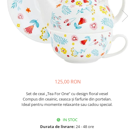
Fructiere & Cosuri
Papioane Cu Model
Pahare
De Birou
Cravate
Accesorii Bar
Textile
Cravate Ascot Matase
Accesorii Servire Argintate
Esarfe Matase & Vascoza
Cutii Muzicale
Depozitare Alimente &
Bretele
Mic Mobilier & Organizare
Condimente
Palarii
Aromaterapie
Utile In Bucatarie
Butoni & Ace De Cravata
De Gradina
Bijuterii
De Sezon
Portofele & Genti
Esarfe Toamna & Iarna
Primavara & Paste
125,00 RON
ACCESORII UTILE
De Toamna
De Craciun
Set de ceai „Tea For One” cu design floral vesel
Figurine Spargatorul De Nuci
Compus din ceainic, ceasca și farfurie din portelan.
Ideal pentru momente relaxante sau cadou special.
Figurine & Plusuri
Servire Masa Craciun
IN STOC
Decoratiuni Brad
Durata de livrare:
24 - 48 ore
Cani & Cesti Craciun