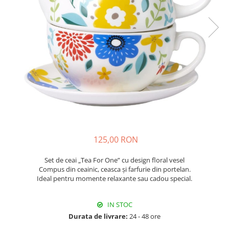
Fructiere & Cosuri
Papioane Cu Model
Pahare
De Birou
Cravate
Accesorii Bar
Textile
Cravate Ascot Matase
Accesorii Servire Argintate
Esarfe Matase & Vascoza
Cutii Muzicale
Depozitare Alimente &
Bretele
Mic Mobilier & Organizare
Condimente
Palarii
Aromaterapie
Utile In Bucatarie
Butoni & Ace De Cravata
De Gradina
Bijuterii
De Sezon
Portofele & Genti
Esarfe Toamna & Iarna
Primavara & Paste
125,00 RON
ACCESORII UTILE
De Toamna
De Craciun
Set de ceai „Tea For One” cu design floral vesel
Figurine Spargatorul De Nuci
Compus din ceainic, ceasca și farfurie din portelan.
Ideal pentru momente relaxante sau cadou special.
Figurine & Plusuri
Servire Masa Craciun
IN STOC
Decoratiuni Brad
Durata de livrare:
24 - 48 ore
Cani & Cesti Craciun