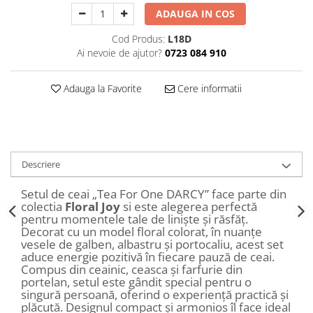
Decoratiuni Craciun
ADAUGA IN COS
Sweet Wonderland
Cod Produs:
L18D
Crengute Decorative
Ai nevoie de ajutor?
0723 084 910
Decoratiuni Muzicale
Decoratiuni Luminoase
Adauga la Favorite
Cere informatii
Coronite & Ghirlande
Aromaterapie Craciun
Felicitari, Cutii si Pungi de Cadou
Descriere
Setul de ceai „Tea For One DARCY” face parte din
colectia
Floral Joy
si este alegerea perfectă
pentru momentele tale de liniște și răsfăț.
Decorat cu un model floral colorat, în nuanțe
vesele de galben, albastru și portocaliu, acest set
aduce energie pozitivă în fiecare pauză de ceai.
Compus din ceainic, ceasca și farfurie din
portelan, setul este gândit special pentru o
singură persoană, oferind o experiență practică și
plăcută. Designul compact și armonios îl face ideal