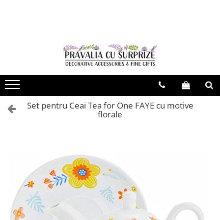
VARA CU STIL
MODA & ACCESORII
SAPUNURI ITALIA
CASA & DECOR
BUCATARIE & SERVIRE
CADOURI & PAPETARIE
Decor De Vara
ACCESORII FEMEI
Sapun
Statuete
Fete De Masa
Agende & Articole De Scris
Palarii De Soare
Esarfe
Sapun lichid & Gel de dus
Flori Artificiale
Servire Ceai & Cafea
Felicitari, Pungi & Cutii Cadouri
Brose
Evantaie & Umbrele De Soare
Vaze
Cani Ceramica
Cercei
Cani Sticla Borosilicata
Accesorii Fashion
Papusi De Portelan
Set pentru Ceai Tea for One FAYE cu motive
Coliere
Cesti & Seturi de Cesti
florale
Esarfe De Vara
Cutii Ceasuri & Bijuterii
Bratari & Inele
Seturi Din Portelan
Accesorii De Par
Ceasuri
Accesorii Pentru Esarfe
Ceainice & Carafe
Genti De Paie
Veioze & Lampi
Portofele Dama
Termosuri
Palarii De Vara
Genti & Shoppere
Obiecte Argintate
Servirea & Pregatirea Mesei
Esarfe Toamna & Iarna
Rame & Albume Foto
Vesela & Servicii De Masa
ACCESORII COPII
Obiecte Decorative
Platouri & Tavi
ACCESORII BARBATI
Vase Pentru Copt
Oglinzi
Papioane Uni
Pahare si Accesorii Bar