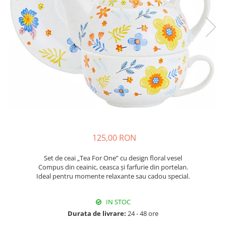
Fructiere & Cosuri
Papioane Cu Model
Pahare
De Birou
Cravate
Accesorii Bar
Textile
Cravate Ascot Matase
Accesorii Servire Argintate
Esarfe Matase & Vascoza
Cutii Muzicale
Depozitare Alimente &
Bretele
Mic Mobilier & Organizare
Condimente
Palarii
Aromaterapie
Utile In Bucatarie
Butoni & Ace De Cravata
De Gradina
Bijuterii
De Sezon
Portofele & Genti
Esarfe Toamna & Iarna
Primavara & Paste
125,00 RON
ACCESORII UTILE
De Toamna
De Craciun
Set de ceai „Tea For One” cu design floral vesel
Figurine Spargatorul De Nuci
Compus din ceainic, ceasca și farfurie din portelan.
Ideal pentru momente relaxante sau cadou special.
Figurine & Plusuri
Servire Masa Craciun
IN STOC
Decoratiuni Brad
Durata de livrare:
24 - 48 ore
Cani & Cesti Craciun