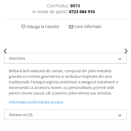
Decoratiuni Craciun
Cod Produs:
BR73
Sweet Wonderland
Ai nevoie de ajutor?
0723 084 910
Crengute Decorative
Adauga la Favorite
Cere informatii
Decoratiuni Muzicale
Decoratiuni Luminoase
Coronite & Ghirlande
Aromaterapie Craciun
Felicitari, Cutii si Pungi de Cadou
Descriere
Brățară lată realizată din zamac, compusă din plăci metalice
gravate cu motive geometrice și simboluri inspirate din arta
tradițională. Finisajul argintiu antichizat și designul statement o
recomandă ca accesoriu boem, cu personalitate, potrivit atât
pentru ținute casual, cât și pentru stiluri etnice sau artistice.
Informatii conformitate produs
Review-uri
(0)