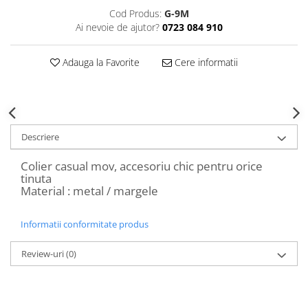
Decoratiuni Craciun
Cod Produs:
G-9M
Sweet Wonderland
Ai nevoie de ajutor?
0723 084 910
Crengute Decorative
Adauga la Favorite
Cere informatii
Decoratiuni Muzicale
Decoratiuni Luminoase
Coronite & Ghirlande
Aromaterapie Craciun
Felicitari, Cutii si Pungi de Cadou
Descriere
Colier casual mov, accesoriu chic pentru orice
tinuta
Material : metal / margele
Informatii conformitate produs
Review-uri
(0)