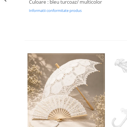
Culoare : bleu turcoaz/ multicolor
Decoratiuni Craciun
Informatii conformitate produs
Sweet Wonderland
Crengute Decorative
Decoratiuni Muzicale
Decoratiuni Luminoase
Coronite & Ghirlande
Aromaterapie Craciun
Felicitari, Cutii si Pungi de Cadou