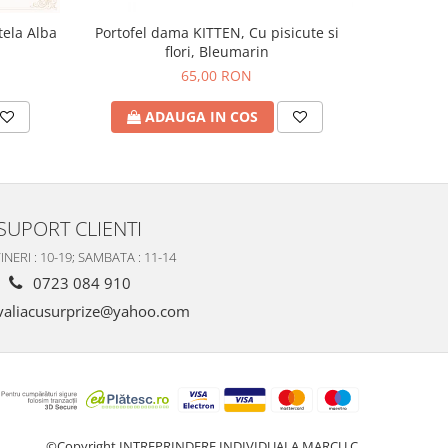
tela Alba
Portofel dama KITTEN, Cu pisicute si
Esarfa da
flori, Bleumarin
65,00 RON
ADAUGA IN COS
A
SUPORT CLIENTI
INERI : 10-19; SAMBATA : 11-14
0723 084 910
valiacusurprize@yahoo.com
©Copyright INTREPRINDERE INDIVIDUALA MARCU C.