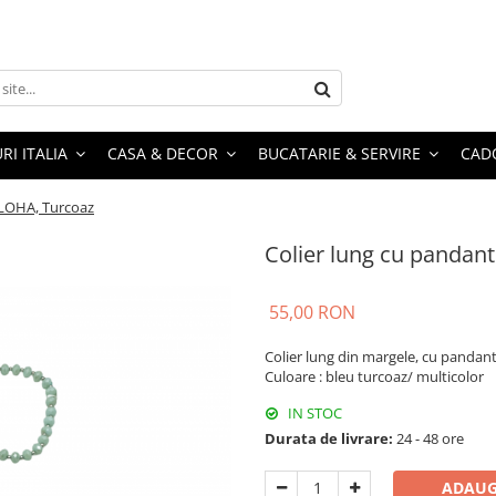
RI ITALIA
CASA & DECOR
BUCATARIE & SERVIRE
CADO
ALOHA, Turcoaz
Colier lung cu pandan
55,00 RON
Colier lung din margele, cu pandant
Culoare : bleu turcoaz/ multicolor
IN STOC
Durata de livrare:
24 - 48 ore
ADAUG