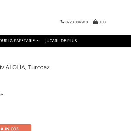
0723 084 910
0,00
URI & PAPETARIE
JUCARII DE PLUS
tiv ALOHA, Turcoaz
iv
A IN COS