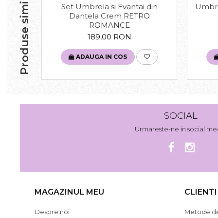
Produse similare
Set Umbrela si Evantai din
Umbre
Dantela Crem RETRO
ROMANCE
189,00 RON
ADAUGA IN COS
SOCIAL
Urmareste-ne in social me
MAGAZINUL MEU
CLIENTI
Despre noi
Metode de