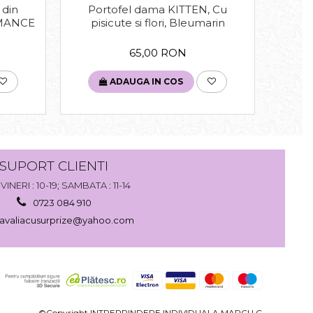
Portofel dama KITTEN, Cu
 din
Esar
pisicute si flori, Bleumarin
OMANCE
65,00 RON
ADAUGA IN COS
SUPORT CLIENTI
VINERI : 10-19; SAMBATA : 11-14
0723 084 910
avaliacusurprize@yahoo.com
©Copyright INTREPRINDERE INDIVIDUALA MARCU C.