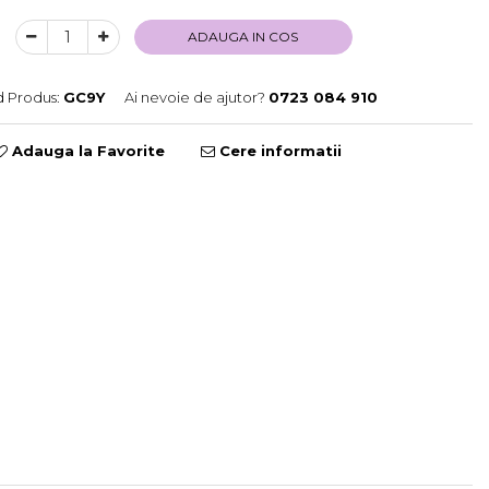
ADAUGA IN COS
 Produs:
GC9Y
Ai nevoie de ajutor?
0723 084 910
Adauga la Favorite
Cere informatii