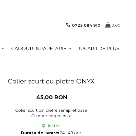
0723 084 910
0,00
CADOURI & PAPETARIE
JUCARII DE PLUS
Colier scurt cu pietre ONYX
45,00 RON
Colier scurt din pietre semipretioase
Culoare : negru onix
In stoc
Durata de livrare:
24 - 48 ore