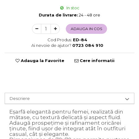
Sweet Wonderland
In stoc
Crengute Decorative
Durata de livrare:
24 - 48 ore
Decoratiuni Muzicale
ADAUGA IN COS
Decoratiuni Luminoase
Coronite & Ghirlande
Cod Produs:
ED-84
Aromaterapie Craciun
Ai nevoie de ajutor?
0723 084 910
Felicitari, Cutii si Pungi de Cadou
Adauga la Favorite
Cere informatii
Descriere
Eșarfă elegantă pentru femei, realizată din
mătase, cu textură delicată și aspect fluid.
Adaugă prospețime și rafinament oricărei
ținute, fiind ușor de integrat atât în outfituri
casual, cât și elegante.