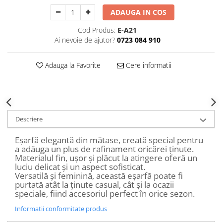
Decoratiuni Craciun
ADAUGA IN COS
Sweet Wonderland
Cod Produs:
E-A21
Crengute Decorative
Ai nevoie de ajutor?
0723 084 910
Decoratiuni Muzicale
Decoratiuni Luminoase
Adauga la Favorite
Cere informatii
Coronite & Ghirlande
Aromaterapie Craciun
Felicitari, Cutii si Pungi de Cadou
Descriere
Eșarfă elegantă din mătase, creată special pentru
a adăuga un plus de rafinament oricărei ținute.
Materialul fin, ușor și plăcut la atingere oferă un
luciu delicat și un aspect sofisticat.
Versatilă și feminină, această eșarfă poate fi
purtată atât la ținute casual, cât și la ocazii
speciale, fiind accesoriul perfect în orice sezon.
Informatii conformitate produs