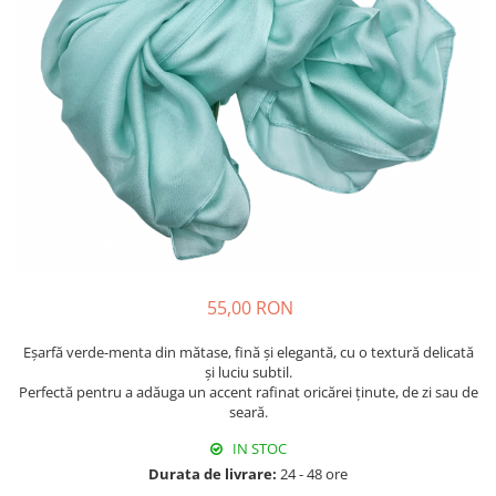
Fructiere & Cosuri
Papioane Cu Model
Pahare
De Birou
Cravate
Accesorii Bar
Textile
Cravate Ascot Matase
Accesorii Servire Argintate
Esarfe Matase & Vascoza
Cutii Muzicale
Depozitare Alimente &
Bretele
Mic Mobilier & Organizare
Condimente
Palarii
Aromaterapie
Utile In Bucatarie
Butoni & Ace De Cravata
De Gradina
Bijuterii
De Sezon
Portofele & Genti
Esarfe Toamna & Iarna
Primavara & Paste
ACCESORII UTILE
De Toamna
55,00 RON
De Craciun
Eșarfă verde-menta din mătase, fină și elegantă, cu o textură delicată
Figurine Spargatorul De Nuci
și luciu subtil.
Perfectă pentru a adăuga un accent rafinat oricărei ținute, de zi sau de
Figurine & Plusuri
seară.
Servire Masa Craciun
IN STOC
Decoratiuni Brad
Durata de livrare:
24 - 48 ore
Cani & Cesti Craciun