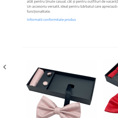
atât pentru ținute casual, cât și pentru outfituri de vacanț
Decoratiuni Craciun
Un accesoriu versatil, ideal pentru bărbatul care apreciază c
Sweet Wonderland
funcționalitate.
Crengute Decorative
Informatii conformitate produs
Decoratiuni Muzicale
Decoratiuni Luminoase
Coronite & Ghirlande
Aromaterapie Craciun
Felicitari, Cutii si Pungi de Cadou