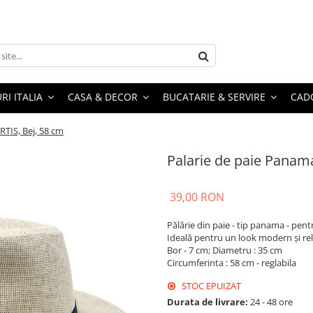
RI ITALIA
CASA & DECOR
BUCATARIE & SERVIRE
CADO
TIS, Bej, 58 cm
Palarie de paie Panam
39,00 RON
Pălărie din paie - tip panama - pent
Ideală pentru un look modern și rel
Bor - 7 cm; Diametru : 35 cm
Circumferinta : 58 cm - reglabila
STOC EPUIZAT
Durata de livrare:
24 - 48 ore