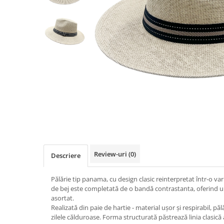
Fructiere & Cosuri
Papioane Cu Model
Pahare
De Birou
Cravate
Accesorii Bar
Textile
Cravate Ascot Matase
Accesorii Servire Argintate
Esarfe Matase & Vascoza
Cutii Muzicale
Depozitare Alimente &
Bretele
Mic Mobilier & Organizare
Condimente
Palarii
Aromaterapie
Utile In Bucatarie
Butoni & Ace De Cravata
De Gradina
Bijuterii
De Sezon
Portofele & Genti
Esarfe Toamna & Iarna
Primavara & Paste
ACCESORII UTILE
De Toamna
De Craciun
Review-uri
(0)
Descriere
Figurine Spargatorul De Nuci
Figurine & Plusuri
Pălărie tip panama, cu design clasic reinterpretat într-o 
de bej este completată de o bandă contrastanta, oferind un
Servire Masa Craciun
asortat.
Decoratiuni Brad
Realizată din paie de hartie - material ușor și respirabil, păl
zilele călduroase. Forma structurată păstrează linia clasică 
Cani & Cesti Craciun