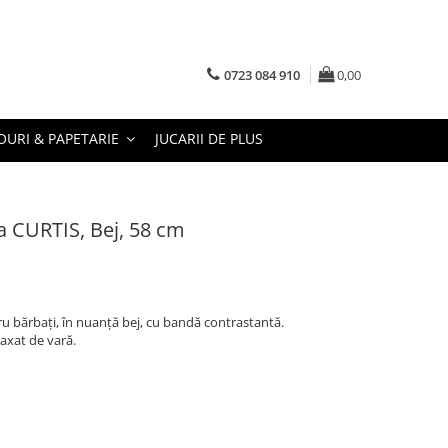
0723 084 910
0,00
URI & PAPETARIE
JUCARII DE PLUS
a CURTIS, Bej, 58 cm
ru bărbați, în nuanță bej, cu bandă contrastantă.
axat de vară.