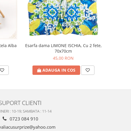
tela Alba
Esarfa dama LIMONE ISCHIA, Cu 2 fete,
Esarfa uni
70x70cm
45,00 RON
ADAUGA IN COS
A
SUPORT CLIENTI
INERI : 10-19; SAMBATA : 11-14
0723 084 910
valiacusurprize@yahoo.com