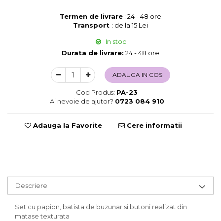
Sweet Wonderland
Termen de livrare
: 24 - 48 ore
Crengute Decorative
Transport
: de la 15 Lei
Decoratiuni Muzicale
In stoc
Decoratiuni Luminoase
Durata de livrare:
24 - 48 ore
Coronite & Ghirlande
Aromaterapie Craciun
ADAUGA IN COS
Felicitari, Cutii si Pungi de Cadou
Cod Produs:
PA-23
Ai nevoie de ajutor?
0723 084 910
Adauga la Favorite
Cere informatii
Descriere
Set cu papion, batista de buzunar si butoni realizat din
matase texturata