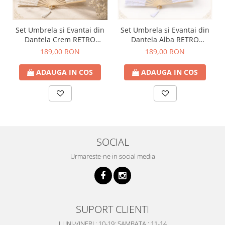
Set Umbrela si Evantai din
Set Umbrela si Evantai din
Dantela Crem RETRO
Dantela Alba RETRO
ROMANCE
ROMANCE
189,00 RON
189,00 RON
ADAUGA IN COS
ADAUGA IN COS
SOCIAL
Urmareste-ne in social media
SUPORT CLIENTI
LUNI-VINERI : 10-19; SAMBATA : 11-14