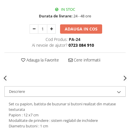
Decoratiuni Craciun
IN STOC
Sweet Wonderland
Durata de livrare:
24 - 48 ore
Crengute Decorative
Decoratiuni Muzicale
ADAUGA IN COS
Decoratiuni Luminoase
Cod Produs:
PA-24
Coronite & Ghirlande
Ai nevoie de ajutor?
0723 084 910
Aromaterapie Craciun
Felicitari, Cutii si Pungi de Cadou
Adauga la Favorite
Cere informatii
Descriere
Set cu papion, batista de buzunar si butoni realizat din matase
texturata
Papion : 12 x7 cm
Modalitate de prindere : sistem reglabil de inchidere
Diametru butoni : 1 cm