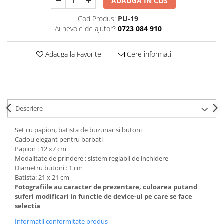
ADAUGA IN COS
Decoratiuni Craciun
Cod Produs:
PU-19
Sweet Wonderland
Ai nevoie de ajutor?
0723 084 910
Crengute Decorative
Decoratiuni Muzicale
Adauga la Favorite
Cere informatii
Decoratiuni Luminoase
Coronite & Ghirlande
Aromaterapie Craciun
Felicitari, Cutii si Pungi de Cadou
Descriere
Set cu papion, batista de buzunar si butoni
Cadou elegant pentru barbati
Papion : 12 x7 cm
Modalitate de prindere : sistem reglabil de inchidere
Diametru butoni : 1 cm
Batista: 21 x 21 cm
Fotografiile au caracter de prezentare, culoarea putand
suferi modificari in functie de device-ul pe care se face
selectia
Informatii conformitate produs