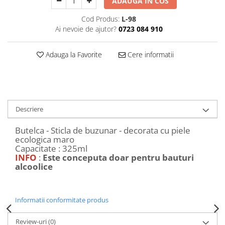
ADAUGA IN COS
Decoratiuni Craciun
Cod Produs:
L-98
Sweet Wonderland
Ai nevoie de ajutor?
0723 084 910
Crengute Decorative
Decoratiuni Muzicale
Adauga la Favorite
Cere informatii
Decoratiuni Luminoase
Coronite & Ghirlande
Aromaterapie Craciun
Felicitari, Cutii si Pungi de Cadou
Descriere
Butelca - Sticla de buzunar - decorata cu piele
ecologica maro
Capacitate : 325ml
INFO
:
Este conceputa doar pentru bauturi
alcoolice
Informatii conformitate produs
Review-uri
(0)