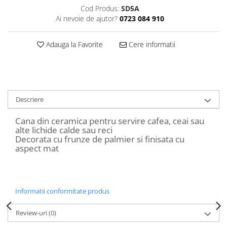
Decoratiuni Craciun
Cod Produs:
SD5A
Ai nevoie de ajutor?
0723 084 910
Sweet Wonderland
Crengute Decorative
Adauga la Favorite
Cere informatii
Decoratiuni Muzicale
Decoratiuni Luminoase
Coronite & Ghirlande
Aromaterapie Craciun
Felicitari, Cutii si Pungi de Cadou
Descriere
Cana din ceramica pentru servire cafea, ceai sau
alte lichide calde sau reci
Decorata cu frunze de palmier si finisata cu
aspect mat
Informatii conformitate produs
Review-uri
(0)