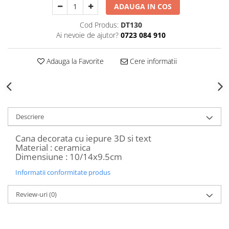
ADAUGA IN COS
Decoratiuni Craciun
Sweet Wonderland
Cod Produs:
DT130
Crengute Decorative
Ai nevoie de ajutor?
0723 084 910
Decoratiuni Muzicale
Decoratiuni Luminoase
Adauga la Favorite
Cere informatii
Coronite & Ghirlande
Aromaterapie Craciun
Felicitari, Cutii si Pungi de Cadou
Descriere
Cana decorata cu iepure 3D si text
Material : ceramica
Dimensiune : 10/14x9.5cm
Informatii conformitate produs
Review-uri
(0)