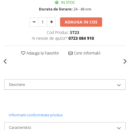
IN STOC
Decoratiuni Craciun
Durata de livrare:
24 - 48 ore
Sweet Wonderland
Crengute Decorative
ADAUGA IN COS
Decoratiuni Muzicale
Cod Produs:
ST23
Decoratiuni Luminoase
Ai nevoie de ajutor?
0723 084 910
Coronite & Ghirlande
Aromaterapie Craciun
Adauga la Favorite
Cere informatii
Felicitari, Cutii si Pungi de Cadou
Descriere
Informatii conformitate produs
Caracteristici