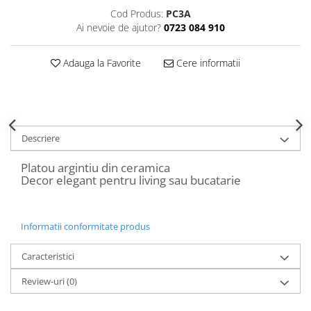
Decoratiuni Craciun
Cod Produs:
PC3A
Sweet Wonderland
Ai nevoie de ajutor?
0723 084 910
Crengute Decorative
Adauga la Favorite
Cere informatii
Decoratiuni Muzicale
Decoratiuni Luminoase
Coronite & Ghirlande
Aromaterapie Craciun
Felicitari, Cutii si Pungi de Cadou
Descriere
Platou argintiu din ceramica
Decor elegant pentru living sau bucatarie
Informatii conformitate produs
Caracteristici
Review-uri
(0)