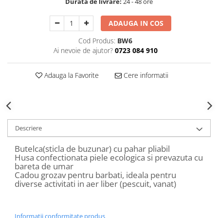
Durata de livrare:
24 - 48 ore
Decoratiuni Craciun
Sweet Wonderland
ADAUGA IN COS
Crengute Decorative
Cod Produs:
BW6
Decoratiuni Muzicale
Ai nevoie de ajutor?
0723 084 910
Decoratiuni Luminoase
Coronite & Ghirlande
Adauga la Favorite
Cere informatii
Aromaterapie Craciun
Felicitari, Cutii si Pungi de Cadou
Descriere
Butelca(sticla de buzunar) cu pahar pliabil
Husa confectionata piele ecologica si prevazuta cu
bareta de umar
Cadou grozav pentru barbati, ideala pentru
diverse activitati in aer liber (pescuit, vanat)
Informatii conformitate produs