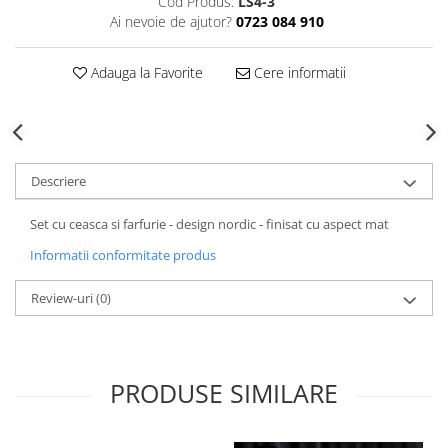
Cod Produs:
LS4-3
Decoratiuni Craciun
Ai nevoie de ajutor?
0723 084 910
Sweet Wonderland
Crengute Decorative
Adauga la Favorite
Cere informatii
Decoratiuni Muzicale
Decoratiuni Luminoase
Coronite & Ghirlande
Aromaterapie Craciun
Descriere
Felicitari, Cutii si Pungi de Cadou
Set cu ceasca si farfurie - design nordic - finisat cu aspect mat
Informatii conformitate produs
Review-uri
(0)
PRODUSE SIMILARE