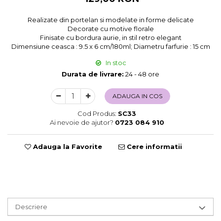
Sweet Wonderland
Realizate din portelan si modelate in forme delicate
Crengute Decorative
Decorate cu motive florale
Decoratiuni Muzicale
Finisate cu bordura aurie, in stil retro elegant
Dimensiune ceasca : 9.5 x 6 cm/180ml; Diametru farfurie : 15 cm
Decoratiuni Luminoase
Coronite & Ghirlande
In stoc
Aromaterapie Craciun
Durata de livrare:
24 - 48 ore
Felicitari, Cutii si Pungi de Cadou
ADAUGA IN COS
Cod Produs:
SC33
Ai nevoie de ajutor?
0723 084 910
Adauga la Favorite
Cere informatii
Descriere