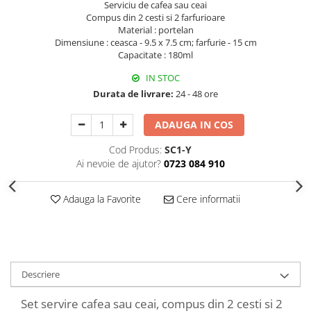
Serviciu de cafea sau ceai
Decoratiuni Craciun
Compus din 2 cesti si 2 farfurioare
Sweet Wonderland
Material : portelan
Dimensiune : ceasca - 9.5 x 7.5 cm; farfurie - 15 cm
Crengute Decorative
Capacitate : 180ml
Decoratiuni Muzicale
IN STOC
Decoratiuni Luminoase
Durata de livrare:
24 - 48 ore
Coronite & Ghirlande
Aromaterapie Craciun
ADAUGA IN COS
Felicitari, Cutii si Pungi de Cadou
Cod Produs:
SC1-Y
Ai nevoie de ajutor?
0723 084 910
Adauga la Favorite
Cere informatii
Descriere
Set servire cafea sau ceai, compus din 2 cesti si 2