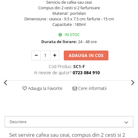
Serviciu de cafea sau ceai
Decoratiuni Craciun
Compus din 2 cesti si 2 farfurioare
Sweet Wonderland
Material : portelan
Dimensiune : ceasca - 9.5 x 7.5 cm; farfurie - 15 cm
Crengute Decorative
Capacitate : 180ml
Decoratiuni Muzicale
IN STOC
Decoratiuni Luminoase
Durata de livrare:
24 - 48 ore
Coronite & Ghirlande
Aromaterapie Craciun
ADAUGA IN COS
Felicitari, Cutii si Pungi de Cadou
Cod Produs:
SC1-F
Ai nevoie de ajutor?
0723 084 910
Adauga la Favorite
Cere informatii
Descriere
Set servire cafea sau ceai, compus din 2 cesti si 2