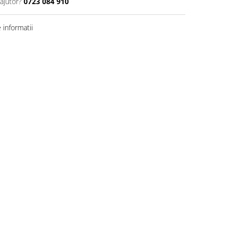
ajutor?
0723 084 910
informatii