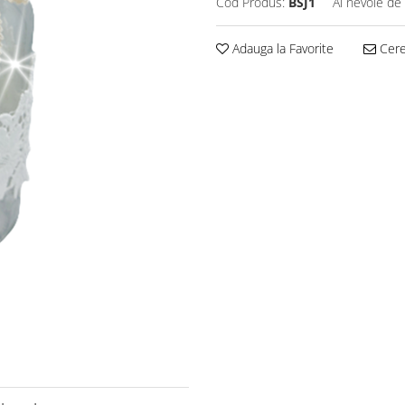
Cod Produs:
BSJ1
Ai nevoie de 
Adauga la Favorite
Cere 