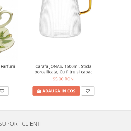
 Farfurii
Carafa JONAS, 1500ml, Sticla
Set portel
borosilicata, Cu filtru si capac
95,00 RON
ADAUGA IN COS
A
SUPORT CLIENTI