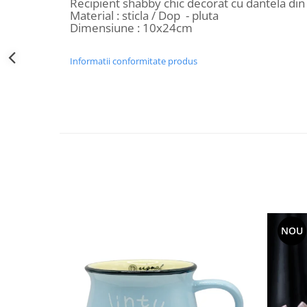
Recipient shabby chic decorat cu dantela di
Decoratiuni Craciun
Material : sticla / Dop - pluta
Dimensiune : 10x24cm
Sweet Wonderland
Crengute Decorative
Informatii conformitate produs
Decoratiuni Muzicale
Decoratiuni Luminoase
Coronite & Ghirlande
Aromaterapie Craciun
Felicitari, Cutii si Pungi de Cadou
NOU