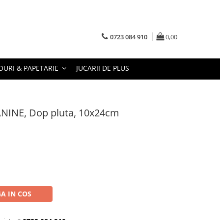
0723 084 910
0,00
URI & PAPETARIE
JUCARII DE PLUS
JANINE, Dop pluta, 10x24cm
A IN COS