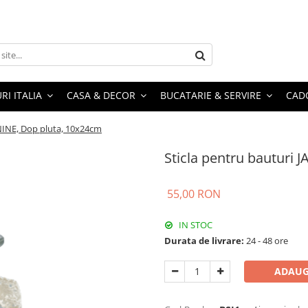
RI ITALIA
CASA & DECOR
BUCATARIE & SERVIRE
CADO
ANINE, Dop pluta, 10x24cm
Sticla pentru bauturi 
55,00 RON
IN STOC
Durata de livrare:
24 - 48 ore
ADAUG