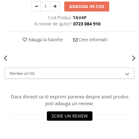
Decoratiuni Craciun
ADAUGA IN COS
Sweet Wonderland
Cod Produs:
TAV4P
Crengute Decorative
Ai nevoie de ajutor?
0723 084 910
Decoratiuni Muzicale
Decoratiuni Luminoase
Adauga la Favorite
Cere informatii
Coronite & Ghirlande
Aromaterapie Craciun
Felicitari, Cutii si Pungi de Cadou
Review-uri
(0)
Daca doresti sa iti exprimi parerea despre acest produs
poti adauga un review.
SCRIE UN REVIEW