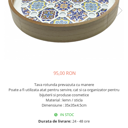
Fructiere & Cosuri
Papioane Cu Model
Pahare
De Birou
Cravate
Accesorii Bar
Textile
Cravate Ascot Matase
Accesorii Servire Argintate
Esarfe Matase & Vascoza
Cutii Muzicale
Depozitare Alimente &
Bretele
Mic Mobilier & Organizare
Condimente
Palarii
Aromaterapie
Utile In Bucatarie
Butoni & Ace De Cravata
De Gradina
Bijuterii
De Sezon
Portofele & Genti
Esarfe Toamna & Iarna
Primavara & Paste
95,00 RON
ACCESORII UTILE
De Toamna
Tava rotunda prevazuta cu manere
De Craciun
Poate a fi utilizata atat pentru servire, cat si ca organizator pentru
Figurine Spargatorul De Nuci
bijuterii si produse cosmetice
Material : lemn / sticla
Figurine & Plusuri
Dimensiune : 35x35x4.5cm
Servire Masa Craciun
IN STOC
Decoratiuni Brad
Durata de livrare:
24 - 48 ore
Cani & Cesti Craciun