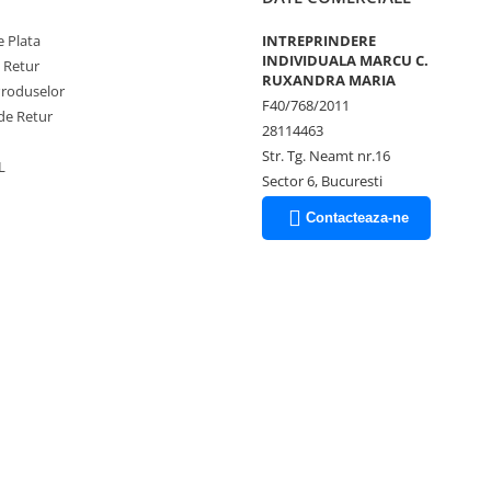
 Plata
INTREPRINDERE
INDIVIDUALA MARCU C.
e Retur
RUXANDRA MARIA
Produselor
F40/768/2011
de Retur
28114463
Str. Tg. Neamt nr.16
L
Sector 6, Bucuresti
Contacteaza-ne