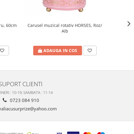
tru, 60cm
Figu
Carusel muzical rotativ HORSES, Roz/
Alb
A
ADAUGA IN COS
SUPORT CLIENTI
INERI : 10-19; SAMBATA : 11-14
0723 084 910
valiacusurprize@yahoo.com