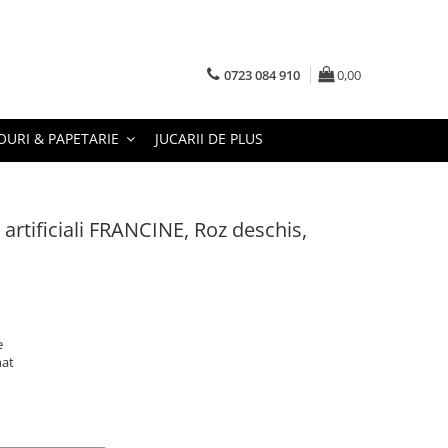
0723 084 910
0,00
URI & PAPETARIE
JUCARII DE PLUS
 artificiali FRANCINE, Roz deschis,
e
nat