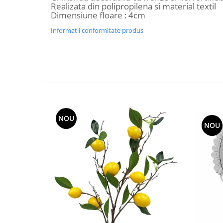
Realizata din polipropilena si material textil
Decoratiuni Craciun
Dimensiune floare : 4cm
Sweet Wonderland
Informatii conformitate produs
Crengute Decorative
Decoratiuni Muzicale
Decoratiuni Luminoase
Coronite & Ghirlande
Aromaterapie Craciun
Felicitari, Cutii si Pungi de Cadou
NOU
NOU