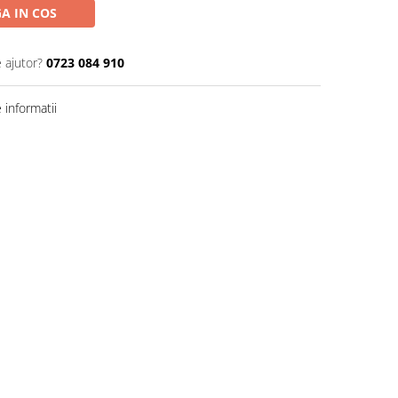
A IN COS
 ajutor?
0723 084 910
informatii