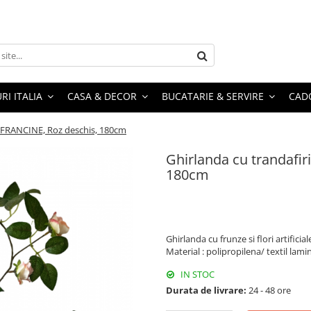
RI ITALIA
CASA & DECOR
BUCATARIE & SERVIRE
CADO
ali FRANCINE, Roz deschis, 180cm
Ghirlanda cu trandafiri
180cm
Ghirlanda cu frunze si flori artificial
Material : polipropilena/ textil lami
IN STOC
Durata de livrare:
24 - 48 ore