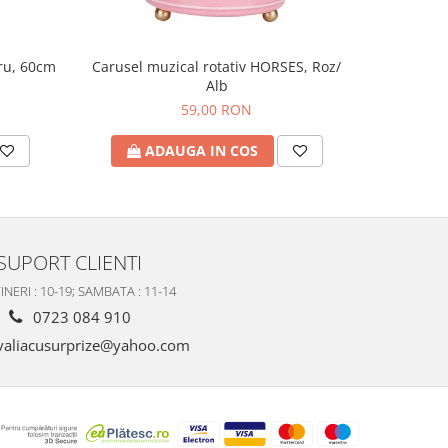
tru, 60cm
Tava cu 
Carusel muzical rotativ HORSES, Roz/
Alb
59,00 RON
A
ADAUGA IN COS
SUPORT CLIENTI
INERI : 10-19; SAMBATA : 11-14
0723 084 910
valiacusurprize@yahoo.com