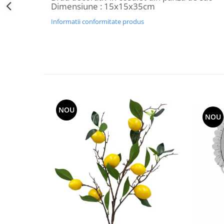
Dimensiune : 15x15x35cm
Decoratiuni Craciun
Sweet Wonderland
Informatii conformitate produs
Crengute Decorative
Decoratiuni Muzicale
Decoratiuni Luminoase
Coronite & Ghirlande
Aromaterapie Craciun
Felicitari, Cutii si Pungi de Cadou
NOU
NOU