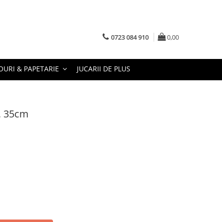
0723 084 910
0,00
URI & PAPETARIE
JUCARII DE PLUS
, 35cm