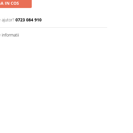
A IN COS
 ajutor?
0723 084 910
informatii