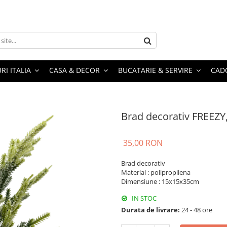
RI ITALIA
CASA & DECOR
BUCATARIE & SERVIRE
CADO
Brad decorativ FREEZY
35,00 RON
Brad decorativ
Material : polipropilena
Dimensiune : 15x15x35cm
IN STOC
Durata de livrare:
24 - 48 ore