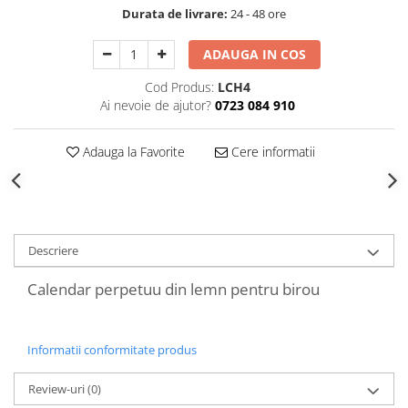
Decoratiuni Craciun
Durata de livrare:
24 - 48 ore
Sweet Wonderland
ADAUGA IN COS
Crengute Decorative
Decoratiuni Muzicale
Cod Produs:
LCH4
Ai nevoie de ajutor?
0723 084 910
Decoratiuni Luminoase
Coronite & Ghirlande
Adauga la Favorite
Cere informatii
Aromaterapie Craciun
Felicitari, Cutii si Pungi de Cadou
Descriere
Calendar perpetuu din lemn pentru birou
Informatii conformitate produs
Review-uri
(0)