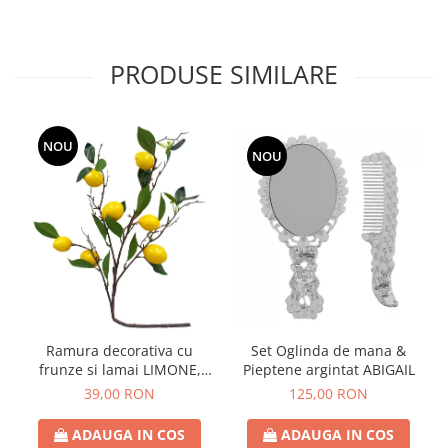
PRODUSE SIMILARE
NOU
NOU
Ramura decorativa cu
Set Oglinda de mana &
frunze si lamai LIMONE,
Pieptene argintat ABIGAIL
65cm
39,00 RON
125,00 RON
ADAUGA IN COS
ADAUGA IN COS