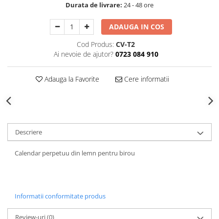
Durata de livrare:
24 - 48 ore
Decoratiuni Craciun
Sweet Wonderland
ADAUGA IN COS
Crengute Decorative
Cod Produs:
CV-T2
Decoratiuni Muzicale
Ai nevoie de ajutor?
0723 084 910
Decoratiuni Luminoase
Coronite & Ghirlande
Adauga la Favorite
Cere informatii
Aromaterapie Craciun
Felicitari, Cutii si Pungi de Cadou
Descriere
Calendar perpetuu din lemn pentru birou
Informatii conformitate produs
Review-uri
(0)