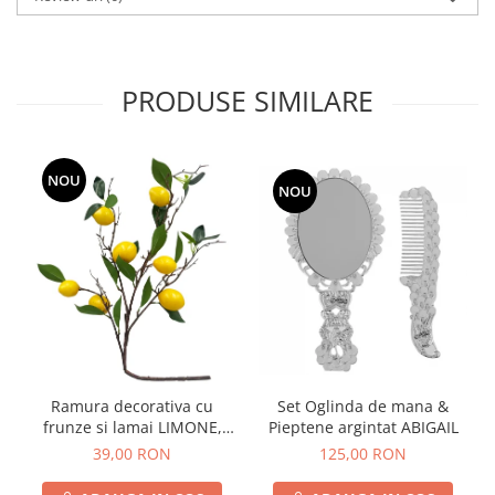
PRODUSE SIMILARE
NOU
NOU
Ramura decorativa cu
Set Oglinda de mana &
frunze si lamai LIMONE,
Pieptene argintat ABIGAIL
65cm
39,00 RON
125,00 RON