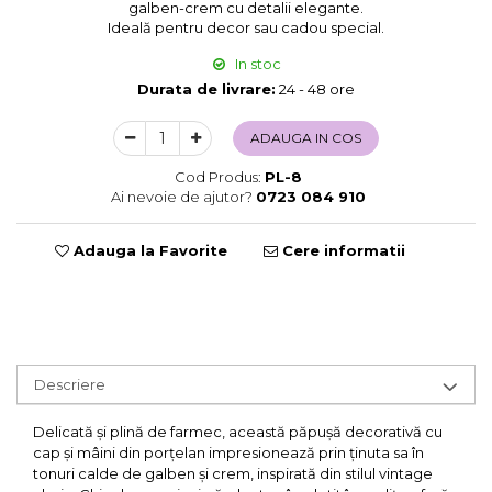
galben-crem cu detalii elegante.
Sweet Wonderland
Ideală pentru decor sau cadou special.
Crengute Decorative
In stoc
Decoratiuni Muzicale
Durata de livrare:
24 - 48 ore
Decoratiuni Luminoase
Coronite & Ghirlande
ADAUGA IN COS
Aromaterapie Craciun
Cod Produs:
PL-8
Felicitari, Cutii si Pungi de Cadou
Ai nevoie de ajutor?
0723 084 910
Adauga la Favorite
Cere informatii
Descriere
Delicată și plină de farmec, această păpușă decorativă cu
cap și mâini din porțelan impresionează prin ținuta sa în
tonuri calde de galben și crem, inspirată din stilul vintage