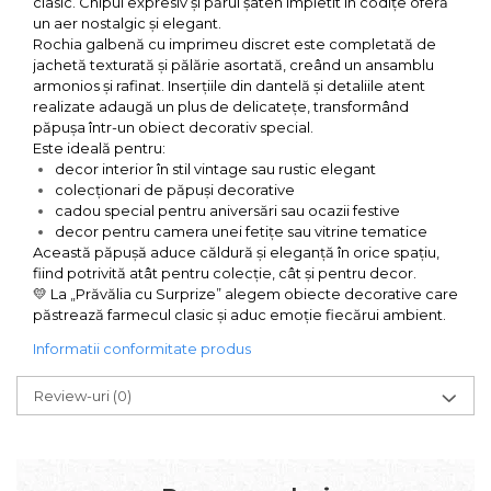
clasic. Chipul expresiv și părul șaten împletit în codițe oferă
un aer nostalgic și elegant.
Rochia galbenă cu imprimeu discret este completată de
jachetă texturată și pălărie asortată, creând un ansamblu
armonios și rafinat. Inserțiile din dantelă și detaliile atent
realizate adaugă un plus de delicatețe, transformând
păpușa într-un obiect decorativ special.
Este ideală pentru:
decor interior în stil vintage sau rustic elegant
colecționari de păpuși decorative
cadou special pentru aniversări sau ocazii festive
decor pentru camera unei fetițe sau vitrine tematice
Această păpușă aduce căldură și eleganță în orice spațiu,
fiind potrivită atât pentru colecție, cât și pentru decor.
💛 La „Prăvălia cu Surprize” alegem obiecte decorative care
păstrează farmecul clasic și aduc emoție fiecărui ambient.
Informatii conformitate produs
Review-uri
(0)