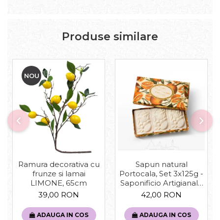
Produse similare
NOU
Sapun natural
Ramura decorativa cu
Portocala, Set 3x125g -
frunze si lamai
Saponificio Artigianale
LIMONE, 65cm
Fiorentino
42,00 RON
39,00 RON
ADAUGA IN COS
ADAUGA IN COS