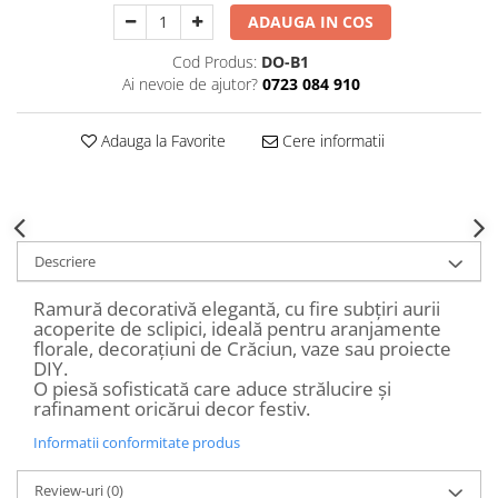
Decoratiuni Craciun
ADAUGA IN COS
Sweet Wonderland
Cod Produs:
DO-B1
Crengute Decorative
Ai nevoie de ajutor?
0723 084 910
Decoratiuni Muzicale
Decoratiuni Luminoase
Adauga la Favorite
Cere informatii
Coronite & Ghirlande
Aromaterapie Craciun
Felicitari, Cutii si Pungi de Cadou
Descriere
Ramură decorativă elegantă, cu fire subțiri aurii
acoperite de sclipici, ideală pentru aranjamente
florale, decorațiuni de Crăciun, vaze sau proiecte
DIY.
O piesă sofisticată care aduce strălucire și
rafinament oricărui decor festiv.
Informatii conformitate produs
Review-uri
(0)