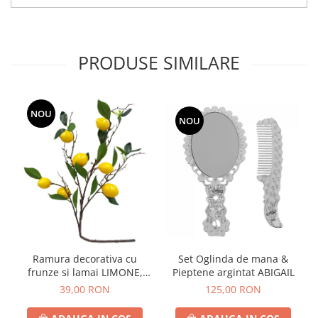
PRODUSE SIMILARE
NOU
NOU
Ramura decorativa cu
Set Oglinda de mana &
frunze si lamai LIMONE,
Pieptene argintat ABIGAIL
65cm
39,00 RON
125,00 RON