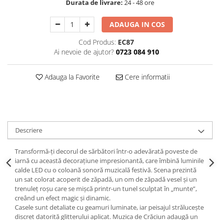
Durata de livrare:
24 - 48 ore
Decoratiuni Craciun
Sweet Wonderland
ADAUGA IN COS
Crengute Decorative
Cod Produs:
EC87
Decoratiuni Muzicale
Ai nevoie de ajutor?
0723 084 910
Decoratiuni Luminoase
Coronite & Ghirlande
Adauga la Favorite
Cere informatii
Aromaterapie Craciun
Felicitari, Cutii si Pungi de Cadou
Descriere
Transformă-ți decorul de sărbători într-o adevărată poveste de
iarnă cu această decorațiune impresionantă, care îmbină luminile
calde LED cu o coloană sonoră muzicală festivă. Scena prezintă
un sat colorat acoperit de zăpadă, un om de zăpadă vesel și un
trenuleț roșu care se mișcă printr-un tunel sculptat în „munte”,
creând un efect magic și dinamic.
Casele sunt detaliate cu geamuri luminate, iar peisajul strălucește
discret datorită glitterului aplicat. Muzica de Crăciun adaugă un