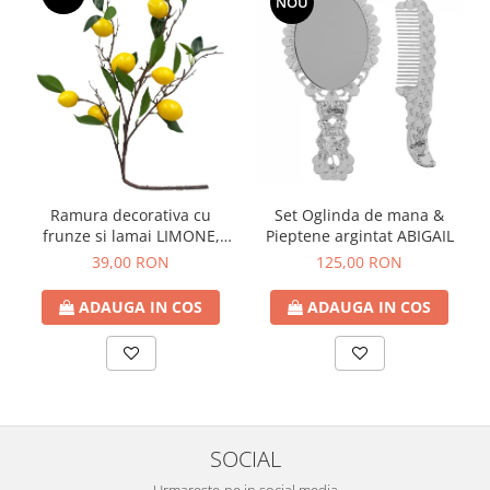
NOU
Ramura decorativa cu
Set Oglinda de mana &
frunze si lamai LIMONE,
Pieptene argintat ABIGAIL
65cm
39,00 RON
125,00 RON
ADAUGA IN COS
ADAUGA IN COS
SOCIAL