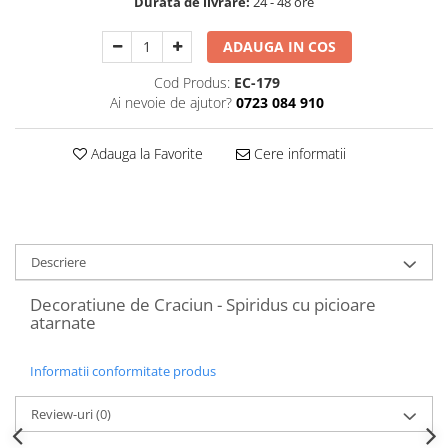
Durata de livrare:
24 - 48 ore
Decoratiuni Craciun
Sweet Wonderland
ADAUGA IN COS
Crengute Decorative
Cod Produs:
EC-179
Decoratiuni Muzicale
Ai nevoie de ajutor?
0723 084 910
Decoratiuni Luminoase
Coronite & Ghirlande
Adauga la Favorite
Cere informatii
Aromaterapie Craciun
Felicitari, Cutii si Pungi de Cadou
Descriere
Decoratiune de Craciun - Spiridus cu picioare
atarnate
Informatii conformitate produs
Review-uri
(0)