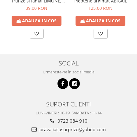
frunze si lamai LIMONE,
Pieptene argintat ABIGAIL
65cm
39,00 RON
125,00 RON
ADAUGA IN COS
ADAUGA IN COS
SOCIAL
Urmareste-ne in social media
SUPORT CLIENTI
LUNI-VINERI : 10-19; SAMBATA : 11-14
0723 084 910
pravaliacusurprize@yahoo.com