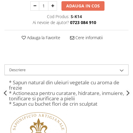
Decoratiuni Craciun
ADAUGA IN COS
Sweet Wonderland
Cod Produs:
S-K14
Crengute Decorative
Ai nevoie de ajutor?
0723 084 910
Decoratiuni Muzicale
Decoratiuni Luminoase
Adauga la Favorite
Cere informatii
Coronite & Ghirlande
Aromaterapie Craciun
Felicitari, Cutii si Pungi de Cadou
Descriere
* Sapun natural din uleiuri vegetale cu aroma de
frezie
* Actioneaza pentru curatare, hidratare, inmuiere,
tonificare si purificare a pielii
* Sapun cu buchet flori de crin sculptat