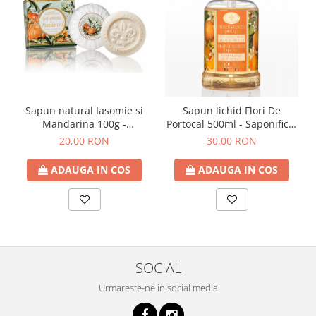
Sapun natural Iasomie si
Sapun lichid Flori De
Mandarina 100g -
Portocal 500ml - Saponificio
Saponificio Artigianale
Artigianale Fiorentino
20,00 RON
30,00 RON
Fiorentino
ADAUGA IN COS
ADAUGA IN COS
SOCIAL
Urmareste-ne in social media