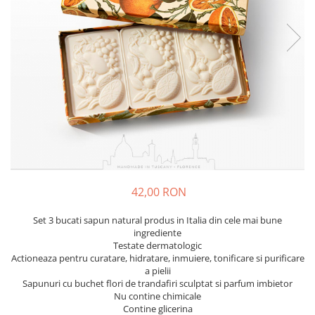
Fructiere & Cosuri
Papioane Cu Model
Pahare
De Birou
Cravate
Accesorii Bar
Textile
Cravate Ascot Matase
Accesorii Servire Argintate
Esarfe Matase & Vascoza
Cutii Muzicale
Depozitare Alimente &
Bretele
Mic Mobilier & Organizare
Condimente
Palarii
Aromaterapie
Utile In Bucatarie
Butoni & Ace De Cravata
De Gradina
Bijuterii
De Sezon
Portofele & Genti
Esarfe Toamna & Iarna
Primavara & Paste
42,00 RON
ACCESORII UTILE
De Toamna
De Craciun
Set 3 bucati sapun natural produs in Italia din cele mai bune
Figurine Spargatorul De Nuci
ingrediente
Testate dermatologic
Figurine & Plusuri
Actioneaza pentru curatare, hidratare, inmuiere, tonificare si purificare
Servire Masa Craciun
a pielii
Sapunuri cu buchet flori de trandafiri sculptat si parfum imbietor
Decoratiuni Brad
Nu contine chimicale
Cani & Cesti Craciun
Contine glicerina