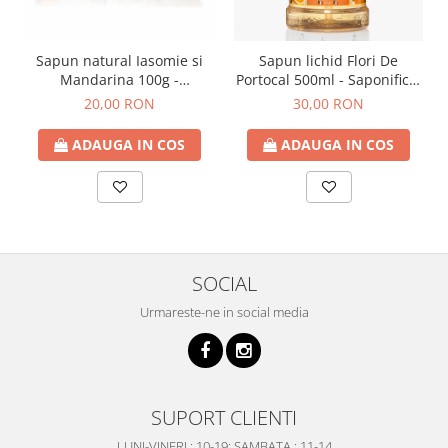
Sapun natural Iasomie si
Sapun lichid Flori De
Mandarina 100g -
Portocal 500ml - Saponificio
Saponificio Artigianale
Artigianale Fiorentino
20,00 RON
30,00 RON
Fiorentino
ADAUGA IN COS
ADAUGA IN COS
SOCIAL
Urmareste-ne in social media
SUPORT CLIENTI
LUNI-VINERI : 10-19; SAMBATA : 11-14