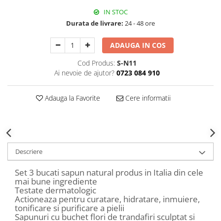
Decoratiuni Craciun
IN STOC
Sweet Wonderland
Durata de livrare:
24 - 48 ore
Crengute Decorative
Decoratiuni Muzicale
ADAUGA IN COS
Decoratiuni Luminoase
Cod Produs:
S-N11
Coronite & Ghirlande
Ai nevoie de ajutor?
0723 084 910
Aromaterapie Craciun
Felicitari, Cutii si Pungi de Cadou
Adauga la Favorite
Cere informatii
Descriere
Set 3 bucati sapun natural produs in Italia din cele
mai bune ingrediente
Testate dermatologic
Actioneaza pentru curatare, hidratare, inmuiere,
tonificare si purificare a pielii
Sapunuri cu buchet flori de trandafiri sculptat si