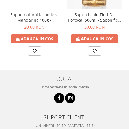
Sapun natural Iasomie si
Sapun lichid Flori De
Mandarina 100g -
Portocal 500ml - Saponificio
Saponificio Artigianale
Artigianale Fiorentino
20,00 RON
30,00 RON
Fiorentino
ADAUGA IN COS
ADAUGA IN COS
SOCIAL
Urmareste-ne in social media
SUPORT CLIENTI
LUNI-VINERI : 10-19; SAMBATA : 11-14