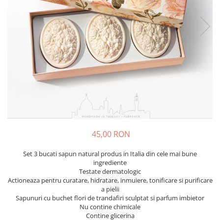
Fructiere & Cosuri
Papioane Cu Model
Pahare
De Birou
Cravate
Accesorii Bar
Textile
Cravate Ascot Matase
Accesorii Servire Argintate
Esarfe Matase & Vascoza
Cutii Muzicale
Depozitare Alimente &
Bretele
Mic Mobilier & Organizare
Condimente
Palarii
Aromaterapie
Utile In Bucatarie
Butoni & Ace De Cravata
De Gradina
Bijuterii
De Sezon
Portofele & Genti
Esarfe Toamna & Iarna
Primavara & Paste
45,00 RON
ACCESORII UTILE
De Toamna
De Craciun
Set 3 bucati sapun natural produs in Italia din cele mai bune
Figurine Spargatorul De Nuci
ingrediente
Testate dermatologic
Figurine & Plusuri
Actioneaza pentru curatare, hidratare, inmuiere, tonificare si purificare
Servire Masa Craciun
a pielii
Sapunuri cu buchet flori de trandafiri sculptat si parfum imbietor
Decoratiuni Brad
Nu contine chimicale
Cani & Cesti Craciun
Contine glicerina