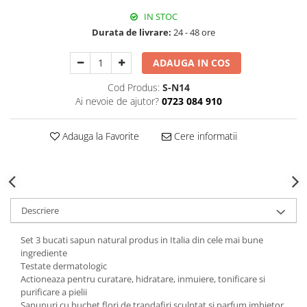
Decoratiuni Craciun
IN STOC
Sweet Wonderland
Durata de livrare:
24 - 48 ore
Crengute Decorative
Decoratiuni Muzicale
ADAUGA IN COS
Decoratiuni Luminoase
Cod Produs:
S-N14
Coronite & Ghirlande
Ai nevoie de ajutor?
0723 084 910
Aromaterapie Craciun
Felicitari, Cutii si Pungi de Cadou
Adauga la Favorite
Cere informatii
Descriere
Set 3 bucati sapun natural produs in Italia din cele mai bune
ingrediente
Testate dermatologic
Actioneaza pentru curatare, hidratare, inmuiere, tonificare si
purificare a pielii
Sapunuri cu buchet flori de trandafiri sculptat si parfum imbietor