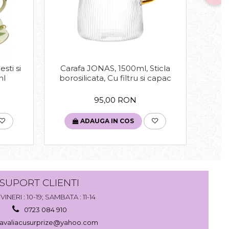
sti si
Carafa JONAS, 1500ml, Sticla
Set p
ml
borosilicata, Cu filtru si capac
Far
95,00 RON
ADAUGA IN COS
SUPORT CLIENTI
VINERI : 10-19; SAMBATA : 11-14
0723 084 910
avaliacusurprize@yahoo.com