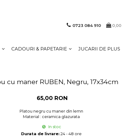
0723 084 910
0,00
CADOURI & PAPETARIE
JUCARII DE PLUS
ou cu maner RUBEN, Negru, 17x34cm
65,00 RON
Platou negru cu maner din lemn
Material : ceramica glazurata
In stoc
Durata de livrare:
24 - 48 ore