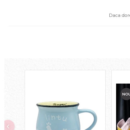
Sweet Wonderland
Crengute Decorative
Daca dore
Decoratiuni Muzicale
Decoratiuni Luminoase
Coronite & Ghirlande
Aromaterapie Craciun
Felicitari, Cutii si Pungi de Cadou
NO