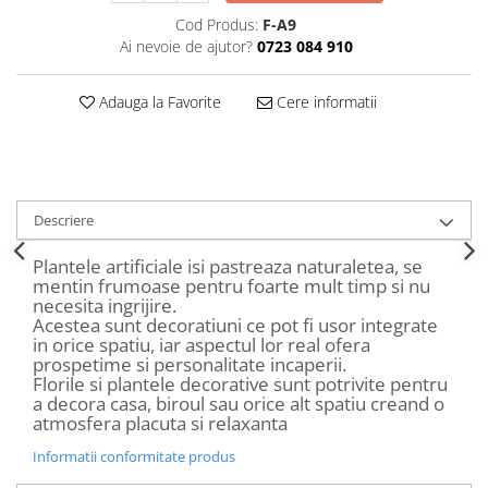
Decoratiuni Craciun
Cod Produs:
F-A9
Sweet Wonderland
Ai nevoie de ajutor?
0723 084 910
Crengute Decorative
Decoratiuni Muzicale
Adauga la Favorite
Cere informatii
Decoratiuni Luminoase
Coronite & Ghirlande
Aromaterapie Craciun
Felicitari, Cutii si Pungi de Cadou
Descriere
Plantele artificiale isi pastreaza naturaletea, se
mentin frumoase pentru foarte mult timp si nu
necesita ingrijire.
Acestea sunt decoratiuni ce pot fi usor integrate
in orice spatiu, iar aspectul lor real ofera
prospetime si personalitate incaperii.
Florile si plantele decorative sunt potrivite pentru
a decora casa, biroul sau orice alt spatiu creand o
atmosfera placuta si relaxanta
Informatii conformitate produs