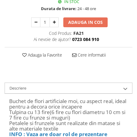
IN STOC
Decoratiuni Craciun
Durata de livrare:
24 - 48 ore
Sweet Wonderland
Crengute Decorative
ADAUGA IN COS
Decoratiuni Muzicale
Cod Produs:
FA21
Decoratiuni Luminoase
Ai nevoie de ajutor?
0723 084 910
Coronite & Ghirlande
Aromaterapie Craciun
Adauga la Favorite
Cere informatii
Felicitari, Cutii si Pungi de Cadou
Descriere
Buchet de flori artificiale moi, cu aspect real, ideal
pentru a decora orice incapere
Tulpina cu 13 fire(6 fire cu flori diametru 10 cm si
7 fire cu frunze si muguri)
Petalele si frunzele sunt realizate din matase si
alte materiale textile
INFO : Vaza are doar rol de prezentare