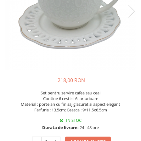
Fructiere & Cosuri
Papioane Cu Model
Pahare
De Birou
Cravate
Accesorii Bar
Textile
Cravate Ascot Matase
Accesorii Servire Argintate
Esarfe Matase & Vascoza
Cutii Muzicale
Depozitare Alimente &
Bretele
Mic Mobilier & Organizare
Condimente
Palarii
Aromaterapie
Utile In Bucatarie
Butoni & Ace De Cravata
De Gradina
Bijuterii
De Sezon
Portofele & Genti
Esarfe Toamna & Iarna
Primavara & Paste
218,00 RON
ACCESORII UTILE
De Toamna
Set pentru servire cafea sau ceai
De Craciun
Contine 6 cesti si 6 farfurioare
Figurine Spargatorul De Nuci
Material : portelan cu finisaj glazurat si aspect elegant
Farfurie : 13.5cm; Ceasca : 9/11.5x6.5cm
Figurine & Plusuri
IN STOC
Servire Masa Craciun
Durata de livrare:
24 - 48 ore
Decoratiuni Brad
Cani & Cesti Craciun