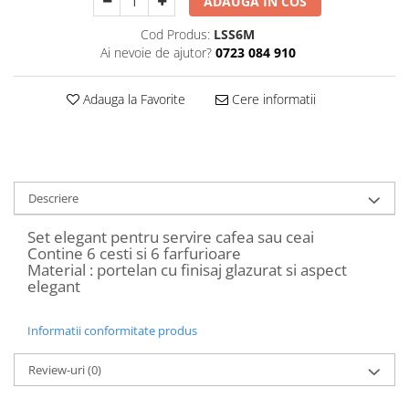
ADAUGA IN COS
Decoratiuni Craciun
Cod Produs:
LSS6M
Sweet Wonderland
Ai nevoie de ajutor?
0723 084 910
Crengute Decorative
Decoratiuni Muzicale
Adauga la Favorite
Cere informatii
Decoratiuni Luminoase
Coronite & Ghirlande
Aromaterapie Craciun
Felicitari, Cutii si Pungi de Cadou
Descriere
Set elegant pentru servire cafea sau ceai
Contine 6 cesti si 6 farfurioare
Material : portelan cu finisaj glazurat si aspect
elegant
Informatii conformitate produs
Review-uri
(0)